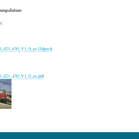
hungsdatum
n)
0_421_430_V1_0_as.l3dpack
0_421_430_V1_0_as.pdf