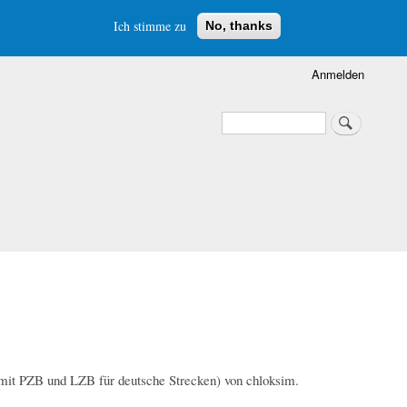
Ich stimme zu
No, thanks
Anmelden
Suche
Suche
mit PZB und LZB für deutsche Strecken) von chloksim.