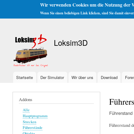
Wir verwenden Cookies um die Nutzung der W
Wenn Sie einen beliebigen Link klicken, sind Sie damit einve
Benutzermenü
Loksim3D
Startseite
Der Simulator
Wir über uns
Download
Fore
Hauptnavigation
Führer
Addons
Alle
Führerstand
Hauptprogramm
Strecken
Führerstand d
Führerstände
Objekte