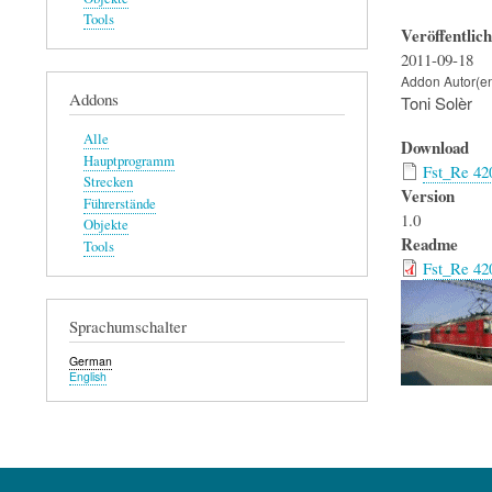
Tools
Veröffentlic
2011-09-18
Addon Autor(e
Addons
Toni Solèr
Alle
Download
Hauptprogramm
Fst_Re 42
Strecken
Version
Führerstände
1.0
Objekte
Readme
Tools
Fst_Re 42
Sprachumschalter
German
English