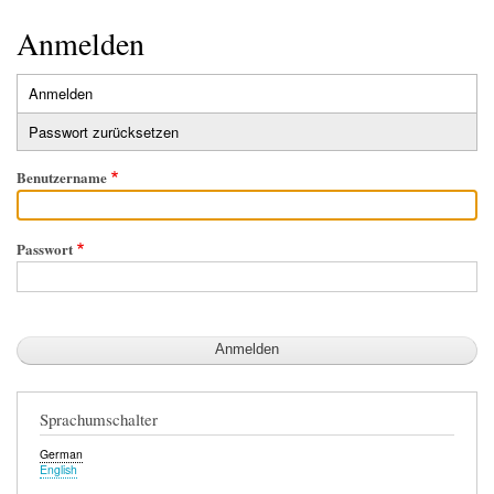
Startseite
Der Simulator
Wir über uns
Download
Foren & Links
FAQs & Infos
Addons
Buchfahrplangenerator
Anmelden
Anmelden
Primäre
Passwort zurücksetzen
Reiter
Benutzername
Passwort
Sprachumschalter
German
English